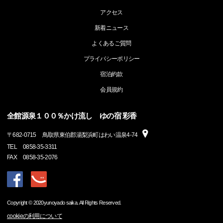
アクセス
新着ニュース
よくあるご質問
プライバシーポリシー
宿泊約款
会員規約
全館源泉１００％かけ流し ゆの宿 彩香
〒
682-0715
鳥取県東伯郡湯梨浜町はわい温泉4-74
TEL
0858-35-3311
FAX
0858-35-2076
Copyright © 2020yunoyado saika. All Rights Reserved.
cookieの利用について