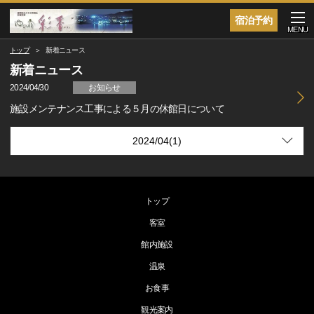
宿泊予約
MENU
トップ
新着ニュース
新着ニュース
2024/04/30
お知らせ
施設メンテナンス工事による５月の休館日について
トップ
客室
館内施設
温泉
お食事
観光案内