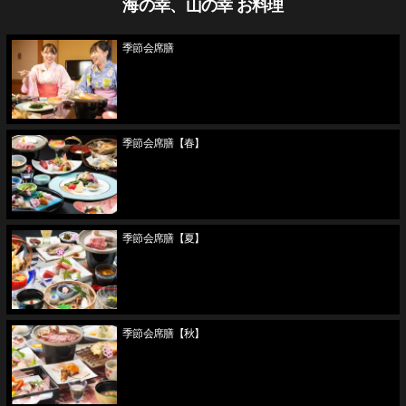
海の幸、山の幸 お料理
季節会席膳
季節会席膳【春】
季節会席膳【夏】
季節会席膳【秋】