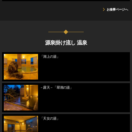
お食事ページへ
源泉掛け流し 温泉
「湖上の湯」
－露天－「翠湖の湯」
「天女の湯」