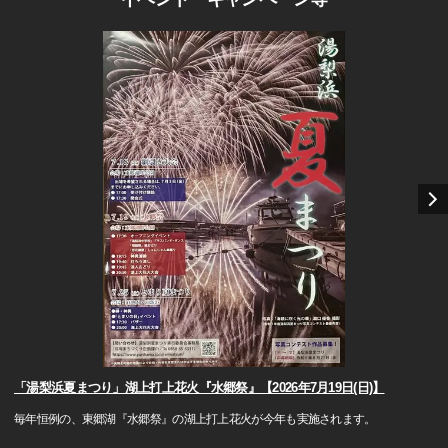
「湯梨浜夏まつり」湖上打上花火『水郷祭』【2026年7月19日(日)】
毎年恒例の、東郷湖『水郷祭』の湖上打上花火が今年も実施されます。