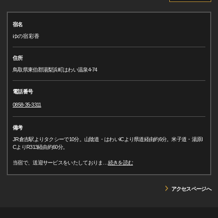
宿名
ゆの宿 彩香
住所
鳥取県東伯郡湯梨浜町はわい温泉4-74
電話番号
0858-35-3311
備考
JR倉吉駅よりタクシーで10分。山陰道・はわいICより県道経由約6分。米子道・湯原I
CよりR313経由約60分。
当宿で、送迎サービスをいたしておりま
…
続きを読む
アクセスページへ