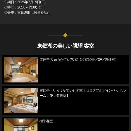
◇期日：2026年7月19日(日)
◇時間：20:30～約30分間
◇会場：東郷湖畔
…
続きを読む
東郷湖の美しい眺望 客室
留佳亭(りゅうかてい)客室【和室10畳／3F／喫煙可】
留佳亭（りゅうかてい）客室【セミダブルツインベッドル
ーム／4F／禁煙室】
標準客室