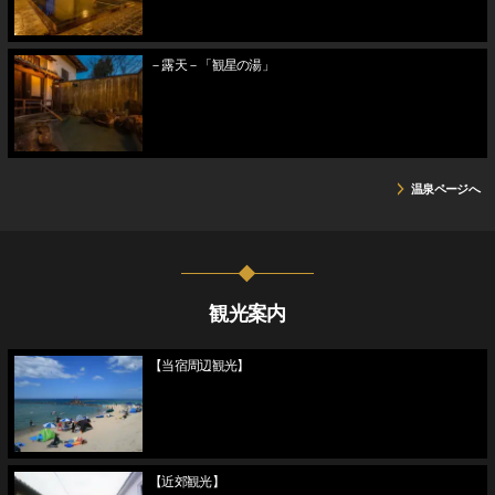
－露天－「観星の湯」
温泉ページへ
観光案内
【当宿周辺観光】
【近郊観光】