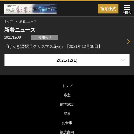
宿泊予約
MENU
トップ
新着ニュース
新着ニュース
2021/12/08
お知らせ
『げんき湯梨浜 クリスマス花火』【2021年12月18日】
トップ
客室
館内施設
温泉
お食事
観光案内