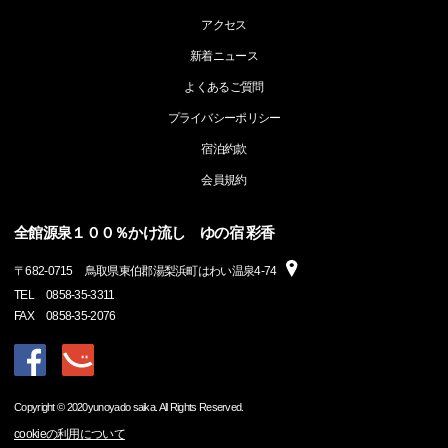
アクセス
新着ニュース
よくあるご質問
プライバシーポリシー
宿泊約款
会員規約
全館源泉１００％かけ流し ゆの宿 彩香
〒
682-0715
鳥取県東伯郡湯梨浜町はわい温泉4-74
TEL
0858-35-3311
FAX
0858-35-2076
Copyright © 2020yunoyado saika. All Rights Reserved.
cookieの利用について