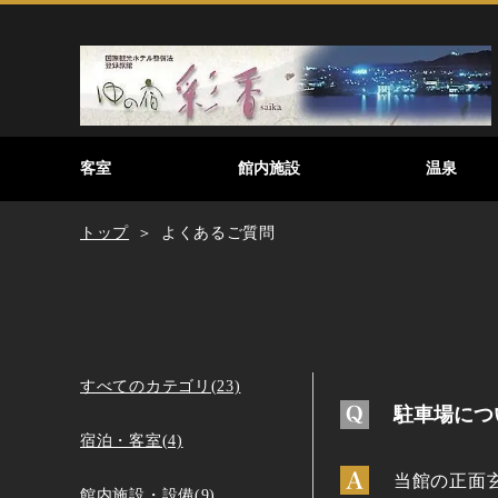
客室
館内施設
温泉
トップ
よくあるご質問
すべてのカテゴリ(23)
駐車場につ
宿泊・客室(4)
当館の正面
館内施設・設備(9)