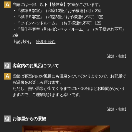
当館には一部、以下【禁煙室】客室がございます。
・『標準Ｂ客室』（和室10畳／お子様連れ可）3室
・『標準Ｅ客室』（和室8畳／お子様連れ不可）1室
・『ツインベッドルーム』（お子様連れ不可）1室
・『留佳亭客室（和モダンベッドルーム）』（お子様連れ不可）
2室
上記以外は
…
続きを読む
【
宿泊・客室
】
客室内のお風呂について
当館は客室内のお風呂にも温泉をひいておりますので、お部屋で
も温泉をお楽しみ頂けます。
ただし、熱い温泉が出てくるまでに5～10分ほどお時間がかかり
ますので、ご理解頂けますと幸いです。
【
宿泊・客室
】
お部屋からの景観