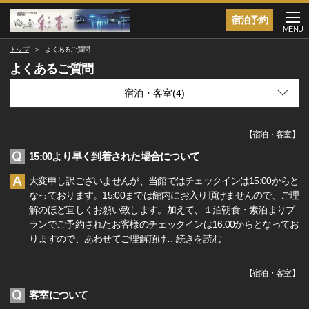
宿泊予約
MENU
トップ
よくあるご質問
よくあるご質問
【
宿泊・客室
】
15:00より早く到着された場合について
大変申し訳ございませんが、当館ではチェックインは15:00からと
なっております。15:00までは館内にお入り頂けませんので、ご理
解のほど宜しくお願い致します。加えて、１泊朝食・素泊まりプ
ランでご予約されたお客様のチェックインは16:00からとなってお
りますので、あわせてご理解頂け
…
続きを読む
【
宿泊・客室
】
客室について