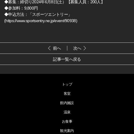
◆募集：締切り2024年6月8日(土）【募集人員：200人】
◆参加料：9,800円
◆申込方法：「スポーツエントリー」
(
https://www.sportsentry.ne.jp/event/90938
)
前へ
次へ
記事一覧へ戻る
トップ
客室
館内施設
温泉
お食事
観光案内