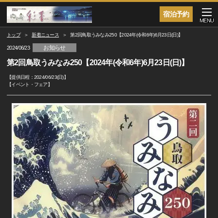
宿泊予約
MENU
トップ
新着ニュース
第2回鳥取うみなみ250【2024年(令和6年)6月23日(日)】
お知らせ
2024/06/23
第2回鳥取うみなみ250【2024年(令和6年)6月23日(日)】
【提供日程：
2024/06/23(日)
】
【
イベント・フェア
】