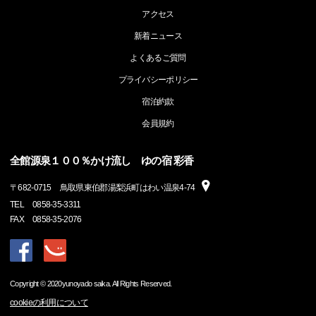
アクセス
新着ニュース
よくあるご質問
プライバシーポリシー
宿泊約款
会員規約
全館源泉１００％かけ流し ゆの宿 彩香
〒
682-0715
鳥取県東伯郡湯梨浜町はわい温泉4-74
TEL
0858-35-3311
FAX
0858-35-2076
Copyright © 2020yunoyado saika. All Rights Reserved.
cookieの利用について