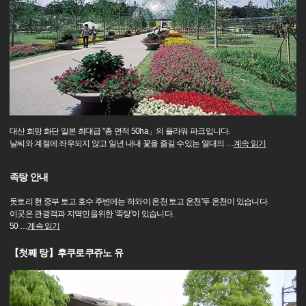
대산 희망 화단 일본 최대급 "총 면적 50ha」의 플라워 파크입니다.
날씨와 계절에 좌우되지 않고 일년 내내 꽃을 즐길 수있는 열대의
…
계속 읽기
족탕 안내
돗토리 현 중부 토고 호수 주변에는 하와이 온천 토고 온천'두 온천이 있습니다.
이곳은 관광객과 지역민을위한 '족탕'이 있습니다.
50
…
계속 읽기
【첫째 탕】후쿠로쿠쥬노 유