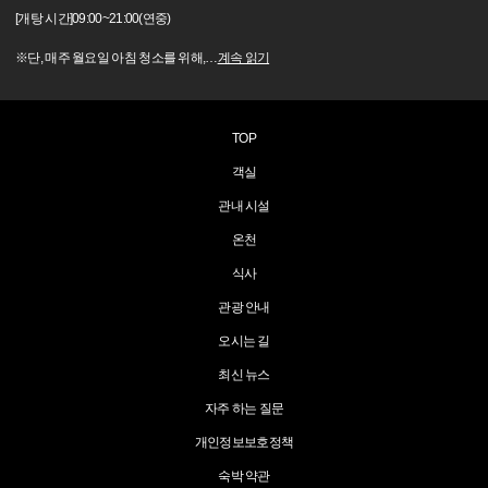
[개탕 시간]09:00~21:00(연중)
※단, 매주 월요일 아침 청소를 위해,
…
계속 읽기
TOP
객실
관내 시설
온천
식사
관광 안내
오시는 길
최신 뉴스
자주 하는 질문
개인정보보호정책
숙박 약관