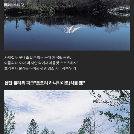
사계절 누구나 즐길 수있는 웅대 한 국립 공원.
여름의 대 야마 벽 자연 속에서 마음껏 스포츠하자!
호키후지 불리는 다이센 관광 명소 가
…
계속 읽기
현립 플라워 파크"톳토리 하나카이로(식물원)"