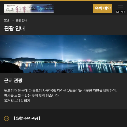
숙박 예약
MENU
TOP
관광 안내
관광 안내
근교 관광
돗토리 현은 웅대 한 톳토리 사구"국립 다이센(Daisen)'을 비롯한 자연을 체험하며,
역사를 느낄 수있는 곳이 많이 있습니다.
볼거리
…
계속 읽기
【当宿 주변 관광】