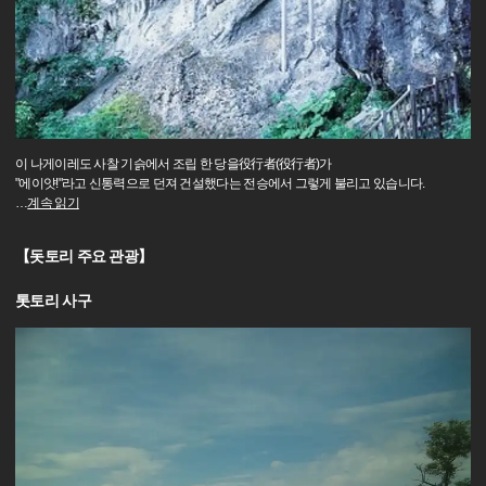
이 나게이레도 사찰 기슭에서 조립 한 당을役行者(役行者)가
"에이얏!"라고 신통력으로 던져 건설했다는 전승에서 그렇게 불리고 있습니다.
…
계속 읽기
【돗토리 주요 관광】
톳토리 사구