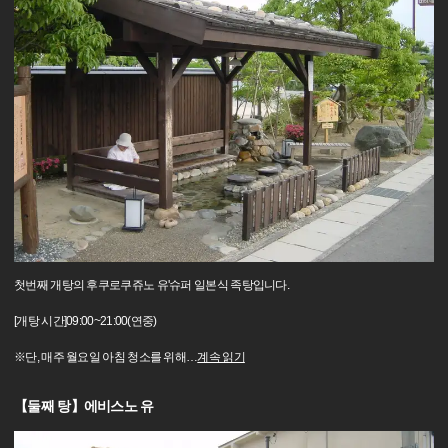
첫번째 개탕의 후쿠로쿠쥬노 유'슈퍼 일본식 족탕입니다.
[개탕 시간]09:00~21:00(연중)
※단, 매주 월요일 아침 청소를 위해
…
계속 읽기
【둘째 탕】에비스노 유