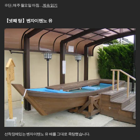
※단, 매주 월요일 아침
…
계속 읽기
【넷째 탕】벤자이텐노 유
선착장에있는 벤자이텐노 유 배를 그대로 족탕했습니다.