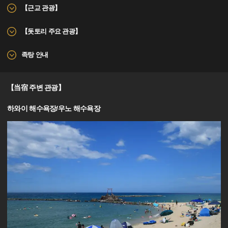
【근교 관광】
【돗토리 주요 관광】
족탕 안내
【当宿 주변 관광】
하와이 해수욕장/우노 해수욕장