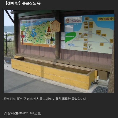
【셋째 탕】쥬로진노 유
쥬로진노 유'는 구 버스 펜치를 그대로 이용한 독특한 족탕입니다.
[개탕 시간]09:00~21:00(연중)