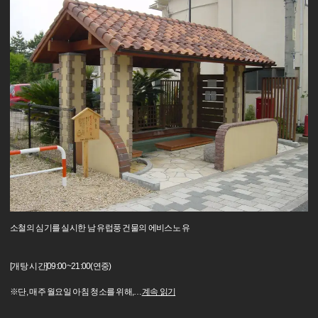
소철의 심기를 실시한 남 유럽풍 건물의 에비스노 유
[개탕 시간]09:00~21:00(연중)
※단, 매주 월요일 아침 청소를 위해,
…
계속 읽기