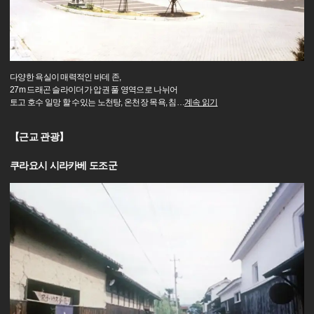
다양한 욕실이 매력적인 바데 존,
27m 드래곤 슬라이더가 압권 풀 영역으로 나뉘어
토고 호수 일망 할 수있는 노천탕, 온천장 목욕, 침
…
계속 읽기
【근교 관광】
쿠라요시 시라카베 도조군