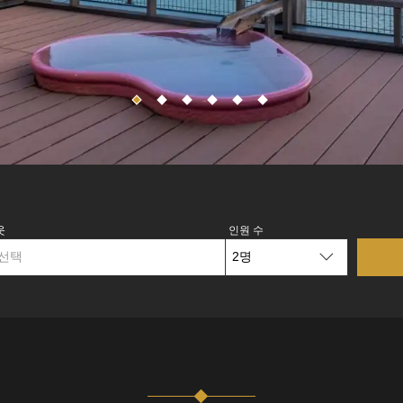
웃
인원 수
선택