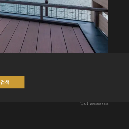
검색
【공식】Yunoyado Saika