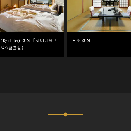
Ryukatei) 객실【세미더블 트
표준 객실
/4F/금연실】