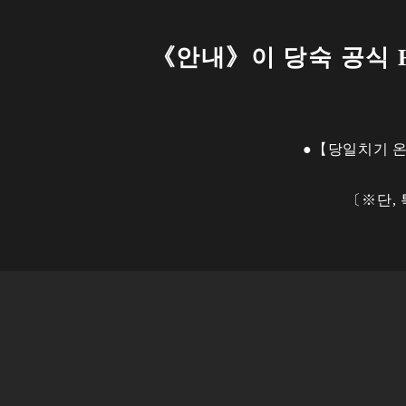
《안내》이 당숙 공식 
●【당일치기 온
〔※단, 특별 기간(GW, 