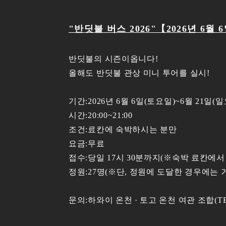
"반딧불 버스 2026"【2026년 6월 
반딧불의 시즌이옵니다!
올해도 반딧불 관상 미니 투어를 실시!
기간:2026년 6월 6일(토요일)~6월 21
시간:20:00~21:00
조건:료칸에 숙박하시는 분만
요금:무료
접수:당일 17시 30분까지(※숙박 료칸에서
정원:27명(※단, 정원에 도달한 경우에는 
문의:하와이 온천 · 토고 온천 여관 조합(TEL.0