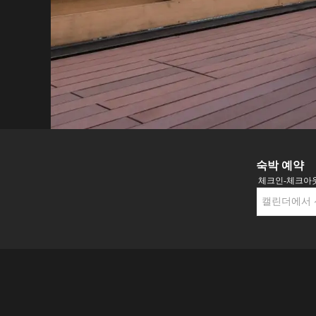
숙박 예약
체크인-체크아
캘린더에서 