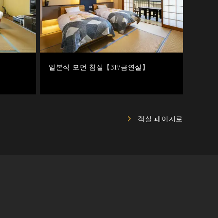
일본식 모던 침실【3F/금연실】
객실 페이지로